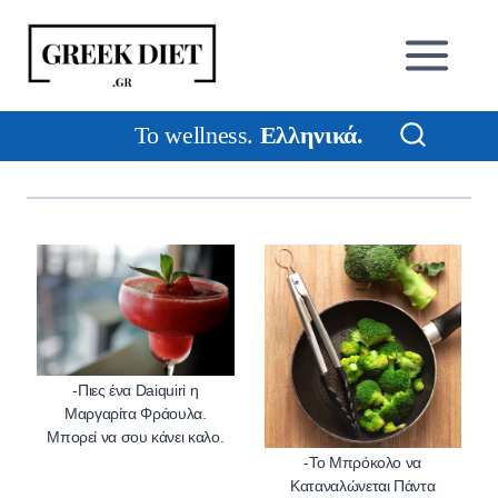
Skip
to
content
To wellness.
Ελληνικά
.
-Πιες ένα Daiquiri η
Μαργαρίτα Φράουλα.
-To Mπρόκολο να
Καταναλώνεται Πάντα