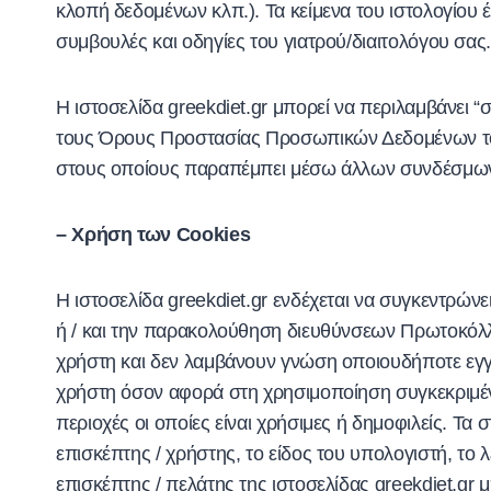
κλοπή δεδομένων κλπ.). Τα κείμενα του ιστολογίου 
συμβουλές και οδηγίες του γιατρού/διαιτολόγου σας
Η ιστοσελίδα greekdiet.gr μπορεί να περιλαμβάνει “
τους Όρους Προστασίας Προσωπικών Δεδομένων τους
στους οποίους παραπέμπει μέσω άλλων συνδέσμων 
– Χρήση των Cookies
Η ιστοσελίδα greekdiet.gr ενδέχεται να συγκεντρών
ή / και την παρακολούθηση διευθύνσεων Πρωτοκόλλου
χρήστη και δεν λαμβάνουν γνώση οποιουδήποτε εγγ
χρήστη όσον αφορά στη χρησιμοποίηση συγκεκριμένων
περιοχές οι οποίες είναι χρήσιμες ή δημοφιλείς. Τα
επισκέπτης / χρήστης, το είδος του υπολογιστή, το
επισκέπτης / πελάτης της ιστοσελίδας greekdiet.gr 