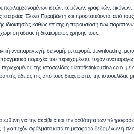
 (συμπεριλαμβανομένων ιδεών, κειμένων, γραφικών, εικόνων
ς εταιρείας Έλενα Παραβάντη και προστατεύονται από τους 
ής ιδιοκτησίας καθώς επίσης η παρουσίαση των παραπάνω 
κχώρηση αδείας ή δικαιώματος χρήσης τους.
χανική αναπαραγωγή, διανομή, μεταφορά, downloading, με
ν πραγματικό παροχέα του περιεχομένου, τυχόν αναπαραγ
περιεχομένου της ιστοσελίδας diatrofistinkouzina.com με
πτής άδειας της από τους διαχειριστές της ιστοσελίδας gr
α ευθύνη για την ακρίβεια και την ορθότητα των πληροφορι
της ή για τυχόν σφάλματα κατά τη μεταφορά δεδομένων ή π