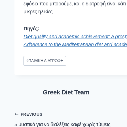
εφόδια που μπορούμε, και η διατροφή είναι κάτ
μικρές ηλικίες.
Πηγές:
Diet quality and academic achievement: a prosp
Adherence to the Mediterranean diet and aca
Post
#
ΠΑΙΔΙΚΗ ΔΙΑΤΡΟΦΗ
Tags:
Greek Diet Team
Post
PREVIOUS
navigation
5 μυστικά για να διαλέξεις καφέ χωρίς τύψεις